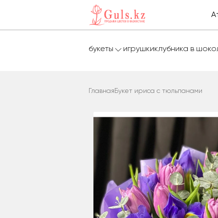
А
букеты
игрушки
клубника в шок
Главная
Букет ириса с тюльпанами