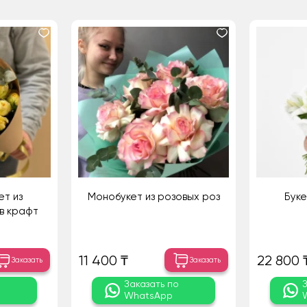
ет из
Монобукет из розовых роз
Буке
в крафт
11 400 ₸
22 800 
Заказать
Заказать
о
Заказать по
WhatsApp