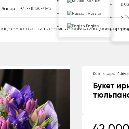
Kazakh
$ U
тбасар
+7 (771) 130-71-12
Russian
р. Р
English
оладе
комнатные цветы
корзины
коробочки
подарки
торты
ш
₸ Те
Код товара:
43643
Букет ир
тюльпан