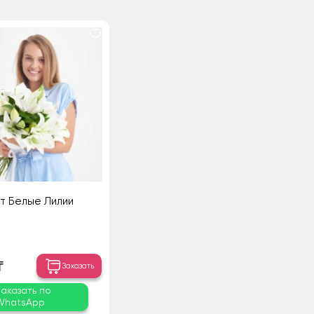
т Белые Лилии
₸
Заказать
Заказать по
WhatsApp