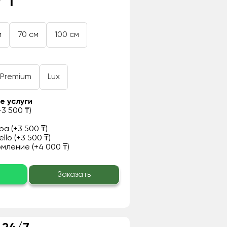
 ₸
м
70 см
100 см
Premium
Lux
е услуги
3 500 ₸)
а (+3 500 ₸)
llo (+3 500 ₸)
ление (+4 000 ₸)
о
Заказать