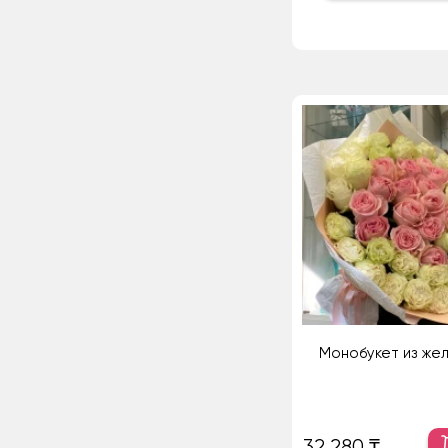
Монобукет из же
32 280 ₸