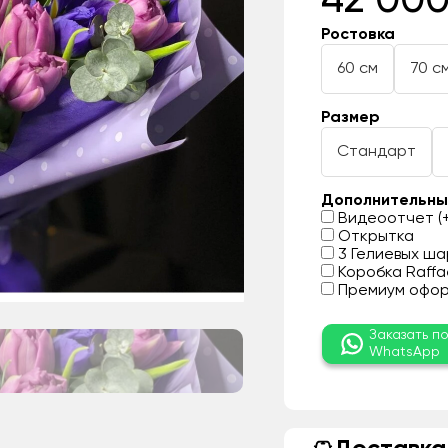
42 000
Ростовка
60 см
70 с
Размер
Стандарт
Дополнительны
Видеоотчет (+
Открытка
3 Гелиевых шар
Коробка Raffae
Премиум оформ
Заказать п
WhatsApp