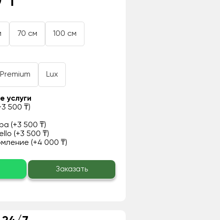
 ₸
м
70 см
100 см
Premium
Lux
е услуги
3 500 ₸)
а (+3 500 ₸)
llo (+3 500 ₸)
ление (+4 000 ₸)
о
Заказать