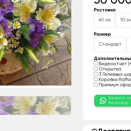
30 000
Ростовка
60 см
70 с
Размер
Стандарт
Дополнительны
Видеоотчет (+
Открытка
3 Гелиевых шар
Коробка Raffae
Премиум оформ
Заказать п
WhatsApp