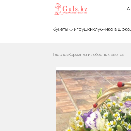
А
букеты
игрушки
клубника в шок
Главная
Корзинка из сборных цветов