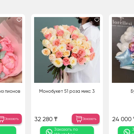
из пионов
Монобукет 51 роза микс 3
Б
32 280 ₸
24 000 
Заказать
Заказать
о
Заказать по