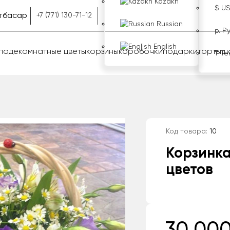
Kazakh
$ U
тбасар
+7 (771) 130-71-12
Russian
р. Р
English
оладе
комнатные цветы
корзины
коробочки
подарки
торты
ш
₸ Те
Код товара:
10
Корзинка
цветов