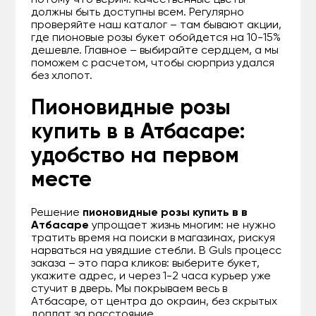
потому что верим: качественные цветы
должны быть доступны всем. Регулярно
проверяйте наш каталог – там бывают акции,
где пионовые розы букет обойдется на 10-15%
дешевле. Главное – выбирайте сердцем, а мы
поможем с расчетом, чтобы сюрприз удался
без хлопот.
Пионовидные розы
купить в в Атбасаре:
удобство на первом
месте
Решение
пионовидные розы купить в в
Атбасаре
упрощает жизнь многим: не нужно
тратить время на поиски в магазинах, рискуя
нарваться на увядшие стебли. В Guls процесс
заказа – это пара кликов: выберите букет,
укажите адрес, и через 1-2 часа курьер уже
стучит в дверь. Мы покрываем весь в
Атбасаре, от центра до окраин, без скрытых
доплат за расстояние.