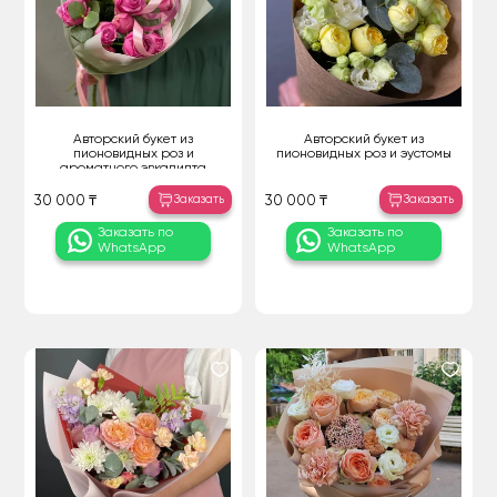
Авторский букет из
Авторский букет из
пионовидных роз и
пионовидных роз и эустомы
ароматного эвкалипта
Заказать
Заказать
30 000 ₸
30 000 ₸
Заказать по
Заказать по
WhatsApp
WhatsApp