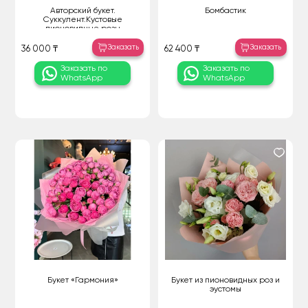
Авторский букет.
Бомбастик
Суккулент.Кустовые
пионовидные розы
Заказать
Заказать
36 000 ₸
62 400 ₸
Заказать по
Заказать по
WhatsApp
WhatsApp
Букет «Гармония»
Букет из пионовидных роз и
эустомы