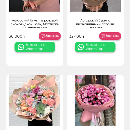
Авторский букет из розовой
Авторский букет с
пионовидной Розы, Маттиолы
пионовидными розами
и Папоротника
Гравити
Заказать
Заказать
30 000 ₸
32 400 ₸
Заказать по
Заказать по
WhatsApp
WhatsApp