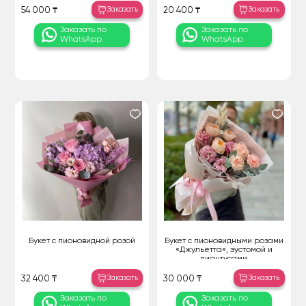
Заказать
Заказать
54 000 ₸
20 400 ₸
Заказать по
Заказать по
WhatsApp
WhatsApp
Букет с пионовидной розой
Букет с пионовидными розами
«Джульетта», эустомой и
диантусами
Заказать
Заказать
32 400 ₸
30 000 ₸
Заказать по
Заказать по