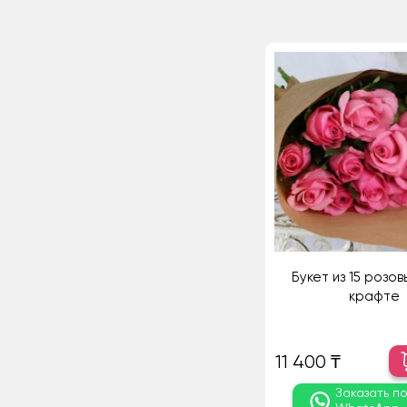
Букет из 15 розов
крафте
11 400 ₸
Заказать п