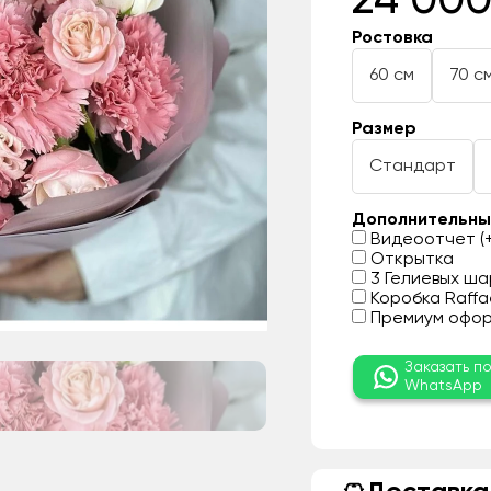
24 000
Ростовка
60 см
70 с
Размер
Стандарт
Дополнительны
Видеоотчет (+
Открытка
3 Гелиевых шар
Коробка Raffae
Премиум оформ
Заказать п
WhatsApp