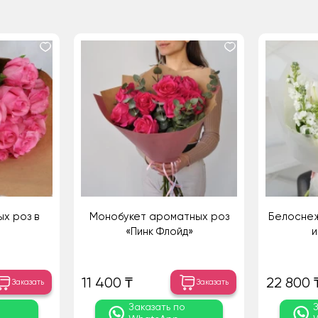
ых роз в
Монобукет ароматных роз
Белоснеж
«Пинк Флойд»
и
11 400 ₸
22 800 
Заказать
Заказать
о
Заказать по