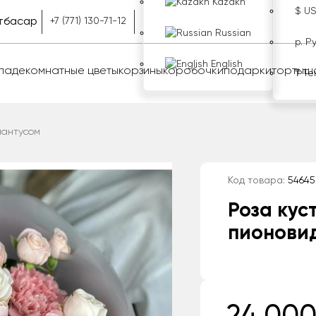
Kazakh
$ U
тбасар
+7 (771) 130-71-12
Russian
р. Р
English
оладе
комнатные цветы
корзины
коробочки
подарки
торты
ш
₸ Те
иантусом
Код товара:
54645
Роза кус
пионовид