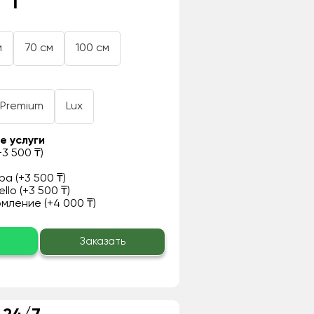
 ₸
м
70 см
100 см
Premium
Lux
е услуги
3 500 ₸)
а (+3 500 ₸)
llo (+3 500 ₸)
ление (+4 000 ₸)
о
Заказать