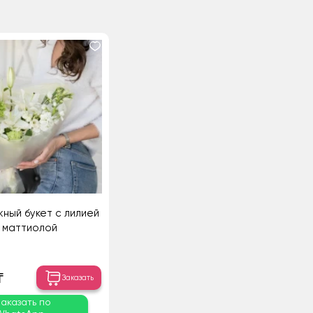
ный букет с лилией
 маттиолой
₸
Заказать
Заказать по