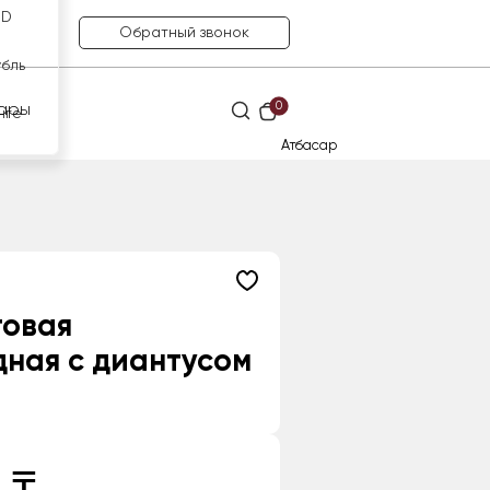
SD
Обратный звонок
убль
0
ары
нге
Атбасар
товая
ная с диантусом