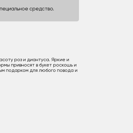
 специальное средство.
асоту роз и диантуса. Яркие и
рмы привносят в букет роскошь и
ым подарком для любого повода и