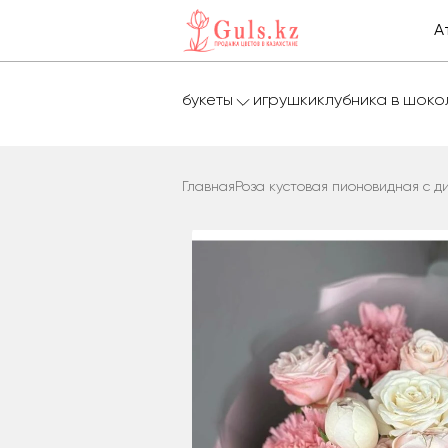
А
букеты
игрушки
клубника в шок
Главная
Роза кустовая пионовидная с д